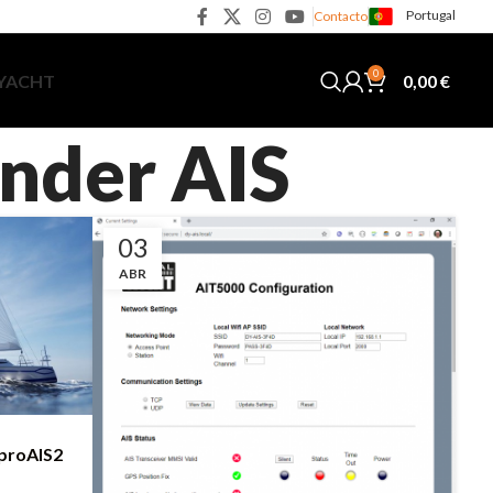
Portugal
Contacto
0
0,00
€
 YACHT
onder AIS
03
ABR
 proAIS2