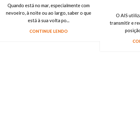
Quando está no mar, especialmente com
nevoeiro, à noite ou ao largo, saber o que
O AIS utili
está à sua volta po...
transmitir e r
posição
CONTINUE LENDO
CO