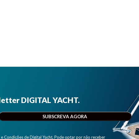
letter DIGITAL YACHT.
e Condições de Digital Yacht. Pode optar por não receber