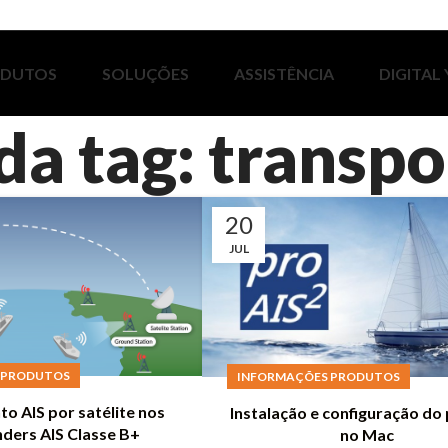
ODUTOS
SOLUÇÕES
ASSISTÊNCIA
DIGITAL
da tag: transp
20
JUL
 PRODUTOS
INFORMAÇÕES PRODUTOS
o AIS por satélite nos
Instalação e configuração do
ders AIS Classe B+
no Mac