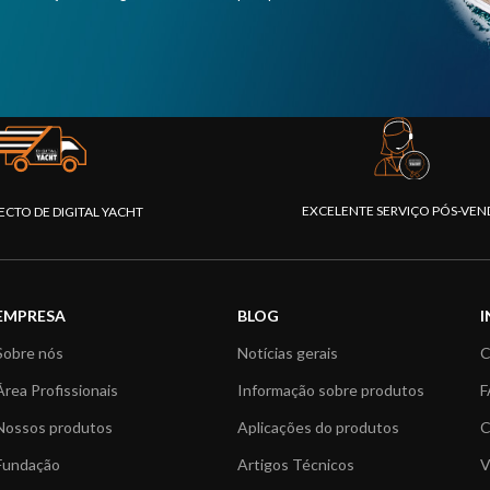
EXCELENTE SERVIÇO PÓS-VEN
ECTO DE DIGITAL YACHT
EMPRESA
BLOG
Sobre nós
Notícias gerais
C
Área Profissionais
Informação sobre produtos
F
Nossos produtos
Aplicações do produtos
C
Fundação
Artigos Técnicos
V