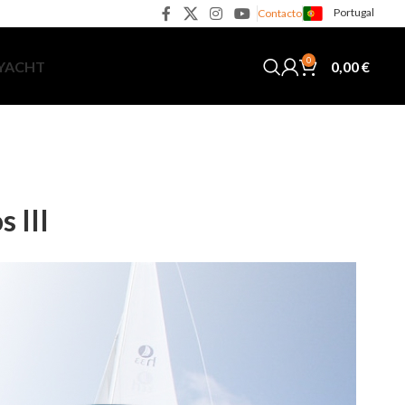
Portugal
Contacto
0
0,00
€
 YACHT
 III