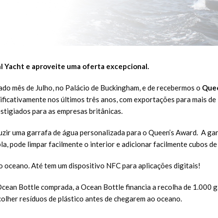
tal Yacht e aproveite uma oferta excepcional.
ado mês de Julho, no Palácio de Buckingham, e de recebermos o
Quee
ificativamente nos últimos três anos, com exportações para mais d
stigiados para as empresas britânicas.
r uma garrafa de água personalizada para o Queen’s Award. A garraf
a, pode limpar facilmente o interior e adicionar facilmente cubos de 
do oceano. Até tem um dispositivo NFC para aplicações digitais!
cean Bottle comprada, a Ocean Bottle financia a recolha de 1.000 ga
colher resíduos de plástico antes de chegarem ao oceano.