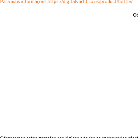
Para mais informações:https://digitalyacht.co.uk/product/bottle/
Ob
Oferecemos estas garrafas ecológicas a todas as encomendas efectu