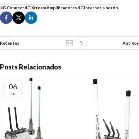
4G Connect
4G Xtream
Amplificadores 4G
Internet a bordo
Recentes
Antigos
Posts Relacionados
06
JUL