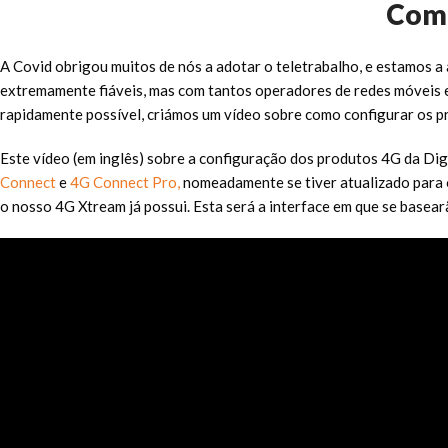
Como
A Covid obrigou muitos de nós a adotar o teletrabalho, e estamos a 
extremamente fiáveis, mas com tantos operadores de redes móveis em
rapidamente possível, criámos um vídeo sobre como configurar os p
Este vídeo (em inglês) sobre a configuração dos produtos 4G da Digi
Connect
e
4G Connect Pro,
nomeadamente se tiver atualizado para 
o nosso 4G Xtream já possui. Esta será a interface em que se basea