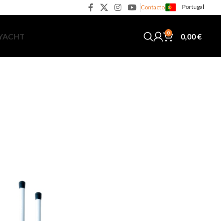
Portugal
Contacto
0
0,00
€
 YACHT