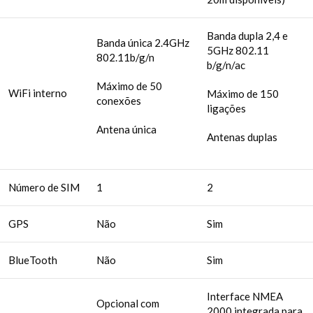
Banda dupla 2,4 e
Banda única 2.4GHz
5GHz 802.11
802.11b/g/n
b/g/n/ac
Máximo de 50
WiFi interno
Máximo de 150
conexões
ligações
Antena única
Antenas duplas
Número de SIM
1
2
GPS
Não
Sim
BlueTooth
Não
Sim
Interface NMEA
Opcional com
2000 integrada para