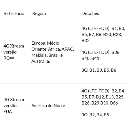
Referência
Região
Detalhes
4G (LTE-FDD): B1, B3,
B5, B7, B8, B20, B28,
B32
Europa, Médio
4G Xtream
Oriente, África, APAC,
versão
4G (LTE-TDD): B38,
Malásia, Brasil e
ROW
B40, B41
Austrália.
3G: B1, B3, B5, B8
4G (LTE-FDD): B2, B4,
B5, B7, B12, B13, B25,
4G Xtream
B26, B29,B30, B66
versão
América do Norte
EUA
3G: B2, B4, B5