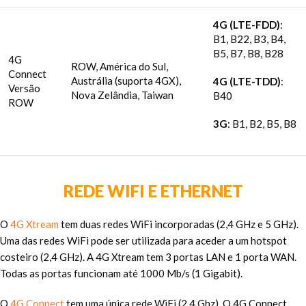
4G (LTE-FDD)
:
B1, B22, B3, B4,
B5, B7, B8, B28
4G
ROW, América do Sul,
Connect
Austrália (suporta 4GX),
4G (LTE-TDD)
:
Versão
Nova Zelândia, Taiwan
B40
ROW
3G
: B1, B2, B5, B8
REDE WIFI E ETHERNET
O
4G Xtream
tem duas redes WiFi incorporadas (2,4 GHz e 5 GHz).
Uma das redes WiFi pode ser utilizada para aceder a um hotspot
costeiro (2,4 GHz). A 4G Xtream tem 3 portas LAN e 1 porta WAN.
Todas as portas funcionam até 1000 Mb/s (1 Gigabit).
O
4G Connect
tem uma única rede WiFi (2,4 Ghz). O 4G Connect