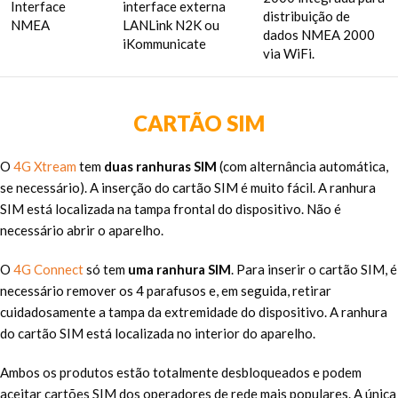
Interface
interface externa
distribuição de
NMEA
LANLink N2K ou
dados NMEA 2000
iKommunicate
via WiFi.
CARTÃO SIM
O
4G Xtream
tem
duas ranhuras SIM
(com alternância automática,
se necessário). A inserção do cartão SIM é muito fácil. A ranhura
SIM está localizada na tampa frontal do dispositivo. Não é
necessário abrir o aparelho.
O
4G Connect
só tem
uma ranhura SIM
. Para inserir o cartão SIM, é
necessário remover os 4 parafusos e, em seguida, retirar
cuidadosamente a tampa da extremidade do dispositivo. A ranhura
do cartão SIM está localizada no interior do aparelho.
Ambos os produtos estão totalmente desbloqueados e podem
aceitar cartões SIM dos operadores de rede mais populares. A única