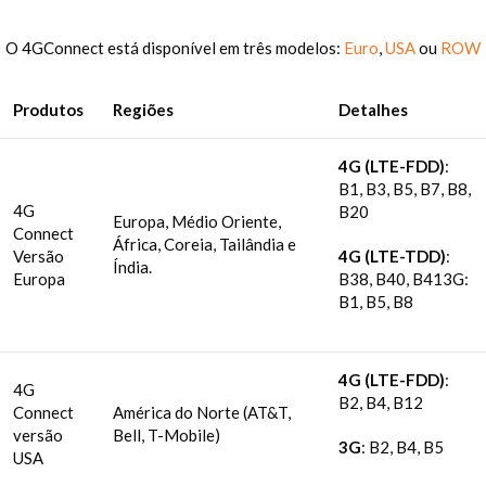
O 4GConnect está disponível em três modelos:
Euro
,
USA
ou
ROW
Produtos
Regiões
Detalhes
4G (LTE-FDD)
:
B1, B3, B5, B7, B8,
4G
B20
Europa, Médio Oriente,
Connect
África, Coreia, Tailândia e
Versão
4G (LTE-TDD)
:
Índia.
Europa
B38, B40, B413G:
B1, B5, B8
4G (LTE-FDD)
:
4G
B2, B4, B12
Connect
América do Norte (AT&T,
versão
Bell, T-Mobile)
3G
: B2, B4, B5
USA