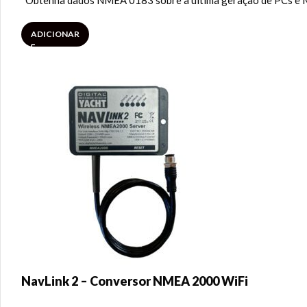
“Obtenha dados NMEA 0183 sobre a última geração de PCs e M
ADICIONAR
NavLink 2 – Conversor NMEA 2000 WiFi