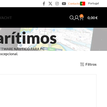
Portugal
Contacto
0
0,00
€
 YACHT
arítimos
FTWARE NÁUTICO PARA PC
xcepcional.
Filtros