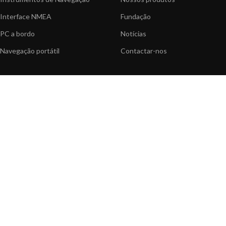
Interface NMEA
Fundação
PC a bordo
Notícias
Navegação portátil
Contactar-nos
BLOG
INFORMAÇÃO
Notícias gerais
Centro de Apoio
Informação sobre produtos
FAQ's
Aplicações do produtos
Catálogo
Artigos Técnicos
Vídeos
Recursos multimédia
OPÇÕES DE PAGAMENTO