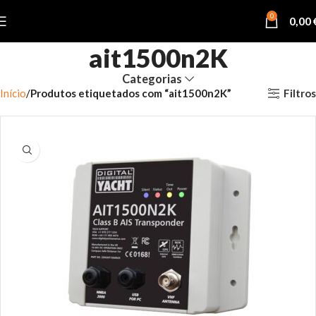
0
0,00
ait1500n2K
Categorias
Filtros
Início
Produtos etiquetados com “ait1500n2K”