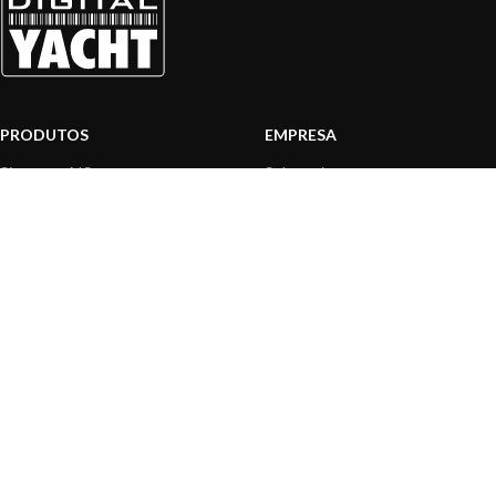
PRODUTOS
EMPRESA
Sistemas AIS
Sobre nós
Internet a bordo
Área Profissionais
Instrumentos de Navegação
Nossos produtos
Interface NMEA
Fundação
PC a bordo
Notícias
Navegação portátil
Contactar-nos
BLOG
INFORMAÇÃO
Notícias gerais
Centro de Apoio