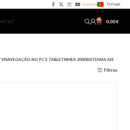
Portugal
Contacto
0
0,00
€
 YACHT
TV
NAVEGAÇÃO NO PC E TABLET
NMEA 2000
SISTEMAS AIS
Filtros