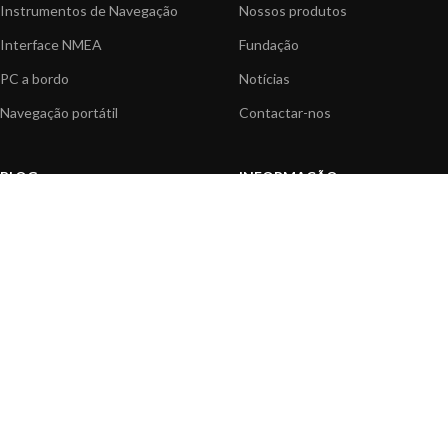
Instrumentos de Navegação
Nossos produtos
Interface NMEA
Fundação
PC a bordo
Notícias
Navegação portátil
Contactar-nos
BLOG
INFORMAÇÃO
Notícias gerais
Centro de Apoio
Informação sobre produtos
FAQ's
Aplicações do produtos
Catálogo
Artigos Técnicos
Vídeos
Recursos multimédia
OPÇÕES DE PAGAMENTO