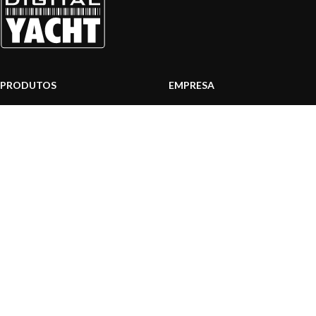
PRODUTOS
EMPRESA
Sistemas AIS
Sobre nós
Internet a bordo
Área Profissionais
Instrumentos de Navegação
Nossos produtos
Interface NMEA
Fundação
PC a bordo
Notícias
Navegação portátil
Contactar-nos
BLOG
INFORMAÇÃO
Notícias gerais
Centro de Apoio