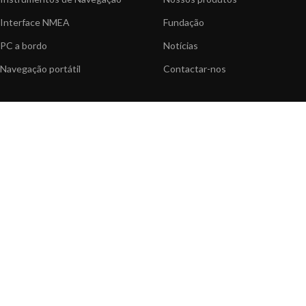
Interface NMEA
Fundação
PC a bordo
Notícias
Navegação portátil
Contactar-nos
BLOG
INFORMAÇÃO
Notícias gerais
Centro de Apoio
Informação sobre produtos
FAQ's
Aplicações do produtos
Catálogo
Artigos Técnicos
Vídeos
Recursos multimédia
OPÇÕES DE PAGAMENTO