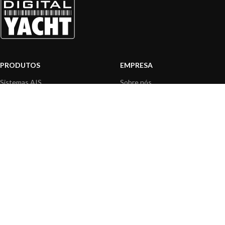
PRODUTOS
EMPRESA
Sistemas AIS
Sobre nós
Internet a bordo
Área Profissionais
Instrumentos de Navegação
Nossos produtos
Interface NMEA
Fundação
PC a bordo
Notícias
Navegação portátil
Contactar-nos
BLOG
INFORMAÇÃO
Notícias gerais
Centro de Apoio