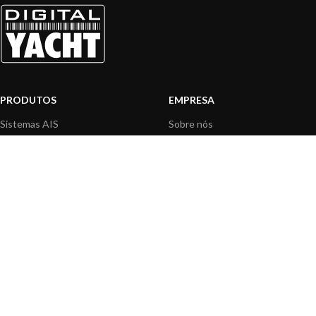
PRODUTOS
EMPRESA
Sistemas AIS
Sobre nós
Internet a bordo
Área Profissionais
Instrumentos de Navegação
Nossos produtos
Interface NMEA
Fundação
PC a bordo
Notícias
Navegação portátil
Contactar-nos
BLOG
INFORMAÇÃO
Notícias gerais
Centro de Apoio