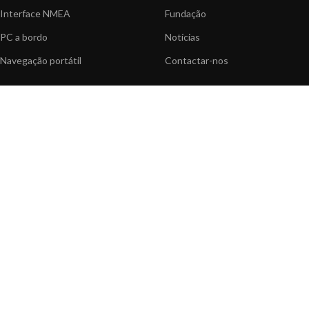
Interface NMEA
Fundação
PC a bordo
Notícias
Navegação portátil
Contactar-nos
BLOG
INFORMAÇÃO
Notícias gerais
Centro de Apoio
Informação sobre produtos
FAQ's
Aplicações do produtos
Catálogo
Artigos Técnicos
Vídeos
Recursos multimédia
OPÇÕES DE PAGAMENTO