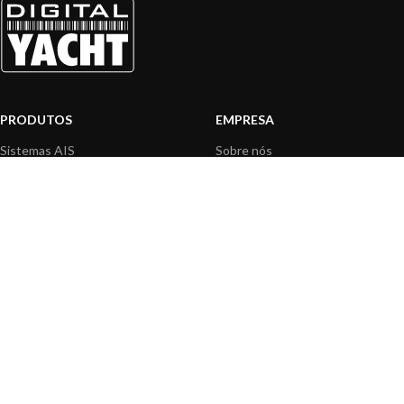
PRODUTOS
EMPRESA
Sistemas AIS
Sobre nós
Internet a bordo
Área Profissionais
Instrumentos de Navegação
Nossos produtos
Interface NMEA
Fundação
PC a bordo
Notícias
Navegação portátil
Contactar-nos
BLOG
INFORMAÇÃO
Notícias gerais
Centro de Apoio