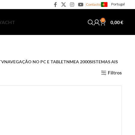
Portugal
Contacto
0
0,00
€
 YACHT
TV
NAVEGAÇÃO NO PC E TABLET
NMEA 2000
SISTEMAS AIS
Filtros