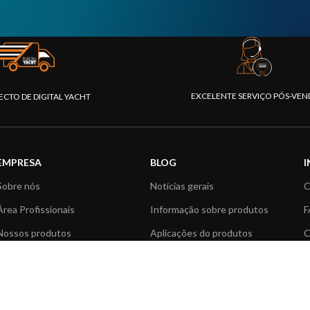
EXCELENTE SERVIÇO PÓS-VEN
ECTO DE DIGITAL YACHT
EMPRESA
BLOG
Sobre nós
Notícias gerais
C
Área Profissionais
Informação sobre produtos
F
Nossos produtos
Aplicações do produtos
C
Fundação
Artigos Técnicos
V
Notícias
R
Contactar-nos