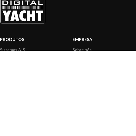
PRODUTOS
EMPRESA
Sistemas AIS
Sobre nós
Internet a bordo
Área Profissionais
Instrumentos de Navegação
Nossos produtos
Interface NMEA
Fundação
PC a bordo
Notícias
Navegação portátil
Contactar-nos
BLOG
INFORMAÇÃO
Notícias gerais
Centro de Apoio