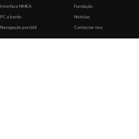
Interface NMEA
Fundação
PC a bordo
Notícias
Navegação portátil
Contactar-nos
BLOG
INFORMAÇÃO
Notícias gerais
Centro de Apoio
Informação sobre produtos
FAQ's
Aplicações do produtos
Catálogo
Artigos Técnicos
Vídeos
Recursos multimédia
OPÇÕES DE PAGAMENTO