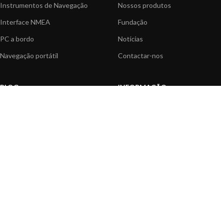
Instrumentos de Navegação
Nossos produtos
Interface NMEA
Fundação
PC a bordo
Notícias
Navegação portátil
Contactar-nos
BLOG
INFORMAÇÃO
Notícias gerais
Centro de Apoio
Informação sobre produtos
FAQ's
Aplicações do produtos
Catálogo
Artigos Técnicos
Vídeos
Recursos multimédia
OPÇÕES DE PAGAMENTO