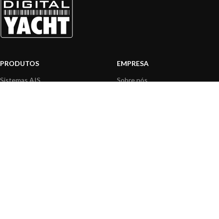
PRODUTOS
EMPRESA
Sistemas AIS
Sobre nós
Internet a bordo
Área Profissionais
Instrumentos de Navegação
Nossos produtos
Interface NMEA
Fundação
PC a bordo
Notícias
Navegação portátil
Contactar-nos
BLOG
INFORMAÇÃO
Notícias gerais
Centro de Apoio