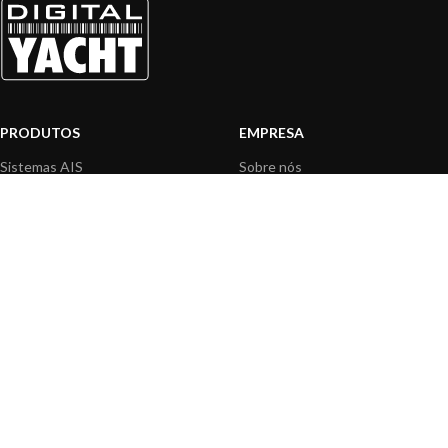
PRODUTOS
EMPRESA
Sistemas AIS
Sobre nós
Internet a bordo
Área Profissionais
Instrumentos de Navegação
Nossos produtos
Interface NMEA
Fundação
PC a bordo
Notícias
Navegação portátil
Contactar-nos
BLOG
INFORMAÇÃO
Notícias gerais
Centro de Apoio