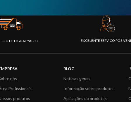
EXCELENTE SERVIÇO PÓS-VEN
ECTO DE DIGITAL YACHT
EMPRESA
BLOG
Sobre nós
Notícias gerais
C
Área Profissionais
Informação sobre produtos
F
Nossos produtos
Aplicações do produtos
C
Fundação
Artigos Técnicos
V
Notícias
R
Contactar-nos