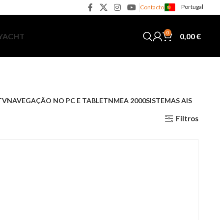
Portugal
Contacto
0
0,00
€
 YACHT
TV
NAVEGAÇÃO NO PC E TABLET
NMEA 2000
SISTEMAS AIS
Filtros