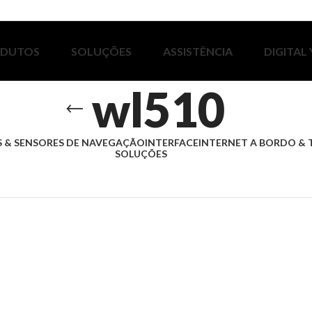
ODUTOS
SOLUÇÕES
ASSISTÊNCIA
DIGITAL
wl510
 & SENSORES DE NAVEGAÇÃO
INTERFACE
INTERNET A BORDO & 
SOLUÇÕES