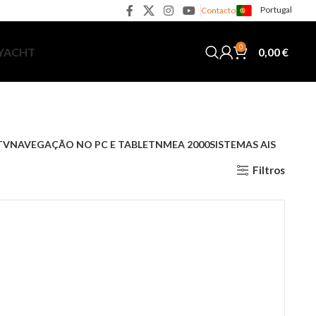
Portugal
Contacto
0
0,00
€
 YACHT
TV
NAVEGAÇÃO NO PC E TABLET
NMEA 2000
SISTEMAS AIS
Filtros