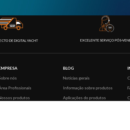
EXCELENTE SERVIÇO PÓS-VEN
ECTO DE DIGITAL YACHT
EMPRESA
BLOG
Sobre nós
Notícias gerais
C
Área Profissionais
Informação sobre produtos
F
Nossos produtos
Aplicações do produtos
C
Fundação
Artigos Técnicos
V
Notícias
R
Contactar-nos