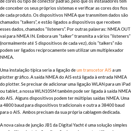
de cores ou tipo de conector padrão, pelo que os instaladores têm
de conceber os seus próprios sistemas e verificar as cores dos fios
de cada produto. Os dispositivos NMEA que transmitem dados são
chamados “talkers”, e estão ligados a dispositivos que recebem
esses dados, chamados “listeners”. Por outras palavras: NMEA OUT
vai para NMEA IN. Embora um “talker” transmita a vários “listeners”
(normalmente até 5 dispositivos de cada vez), dois “talkers” não
podem ser ligados reciprocamente sem utilizar um multiplexador
NMEA.
Uma instalação típica seria a ligação de
um transcetor AIS
a um
plotter gráfico. A saída NMEA do AIS está ligada à entrada NMEA
do plotter. Se precisar de adicionar uma ligação WLAN para um iPad
ou tablet, a nossa WLN10SM também pode ser ligada à saída NMEA
do AIS. Alguns dispositivos podem ter múltiplas saídas NMEA. Uma
a 4800 baud para dispositivos tradicionais e outra a 38400 baud
para o AIS. Ambos precisam da sua própria cablagem dedicada.
A nova caixa de junção JB1 da Digital Yacht é uma solução simples