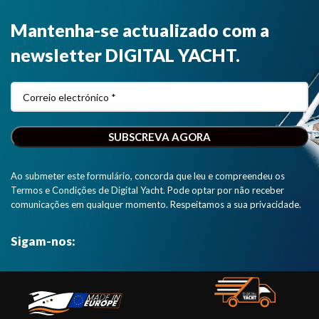
custo é a
Mantenha-se actualizado com a
solução mais
rentável para
newsletter DIGITAL YACHT.
receber alvos
AIS".
Ao submeter este formulário, concorda que leu e compreendeu os
Termos e Condições de Digital Yacht. Pode optar por não receber
comunicações em qualquer momento. Respeitamos a sua privacidade.
Sigam-nos: