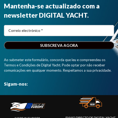
Mantenha-se actualizado com a
profundidade
acesso
e
imediato a
newsletter DIGITAL YACHT.
temperatura
todos os
e um sensor
dados de
de vento."
navegação.”
Ao submeter este formulário, concorda que leu e compreendeu os
Termos e Condições de Digital Yacht. Pode optar por não receber
comunicações em qualquer momento. Respeitamos a sua privacidade.
Sigam-nos:
ENVIO DIRECTO DE DIGITAL YACHT