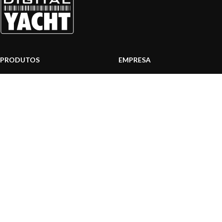
PRODUTOS
EMPRESA
Sistemas AIS
Sobre nós
Internet a bordo
Área Profissionais
Instrumentos de Navegação
Nossos produtos
Interface NMEA
Fundação
PC a bordo
Notícias
Navegação portátil
Contactar-nos
BLOG
INFORMAÇÃO
Notícias gerais
Centro de Apoio