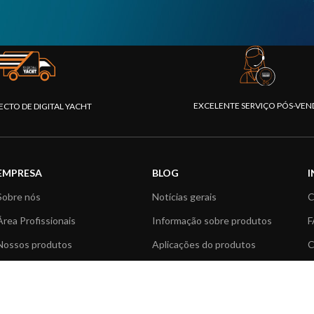
EXCELENTE SERVIÇO PÓS-VEN
ECTO DE DIGITAL YACHT
EMPRESA
BLOG
Sobre nós
Notícias gerais
C
Área Profissionais
Informação sobre produtos
F
Nossos produtos
Aplicações do produtos
C
Fundação
Artigos Técnicos
V
Notícias
R