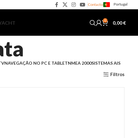
Portugal
Contacto
0
0,00
€
 YACHT
ata
TV
NAVEGAÇÃO NO PC E TABLET
NMEA 2000
SISTEMAS AIS
Filtros