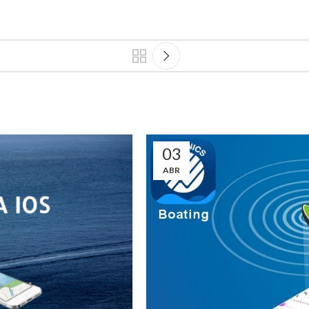
03
ABR