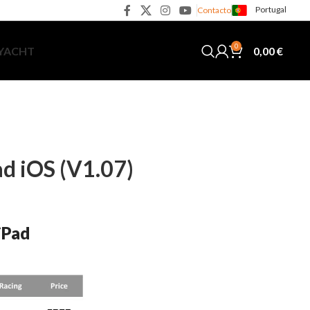
Portugal
Contacto
0
0,00
€
 YACHT
ad iOS (V1.07)
iPad