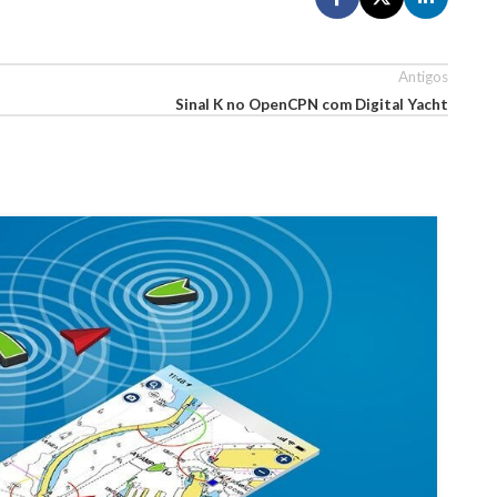
Antigos
Sinal K no OpenCPN com Digital Yacht
A