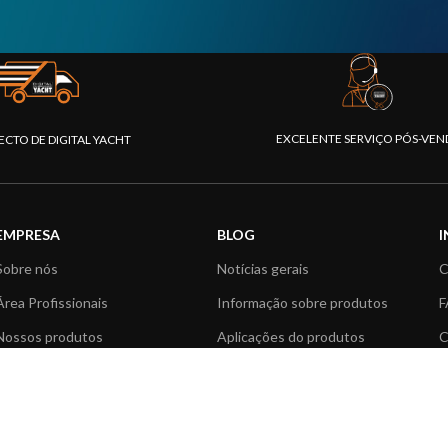
EXCELENTE SERVIÇO PÓS-VEN
ECTO DE DIGITAL YACHT
EMPRESA
BLOG
Sobre nós
Notícias gerais
C
Área Profissionais
Informação sobre produtos
F
Nossos produtos
Aplicações do produtos
C
Fundação
Artigos Técnicos
V
Notícias
R
Contactar-nos