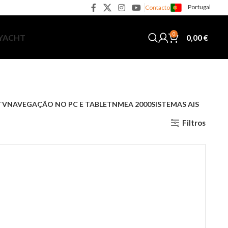
Portugal
Contacto
0
0,00
€
 YACHT
TV
NAVEGAÇÃO NO PC E TABLET
NMEA 2000
SISTEMAS AIS
Filtros