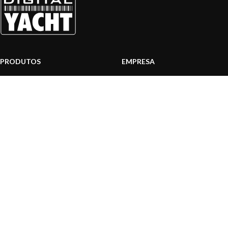
PRODUTOS
EMPRESA
Sistemas AIS
Sobre nós
Internet a bordo
Área Profissionais
Instrumentos de Navegação
Nossos produtos
Interface NMEA
Fundação
PC a bordo
Notícias
Navegação portátil
Contactar-nos
BLOG
INFORMAÇÃO
Notícias gerais
Centro de Apoio