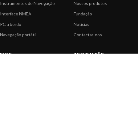
Instrumentos de Navegação
Nossos produtos
Interface NMEA
Fundação
PC a bordo
Notícias
Navegação portátil
Contactar-nos
BLOG
INFORMAÇÃO
Notícias gerais
Centro de Apoio
Informação sobre produtos
FAQ's
Aplicações do produtos
Catálogo
Artigos Técnicos
Vídeos
Recursos multimédia
OPÇÕES DE PAGAMENTO