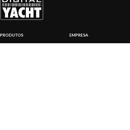
PRODUTOS
EMPRESA
Sistemas AIS
Sobre nós
Internet a bordo
Área Profissionais
Instrumentos de Navegação
Nossos produtos
Interface NMEA
Fundação
PC a bordo
Notícias
Navegação portátil
Contactar-nos
BLOG
INFORMAÇÃO
Notícias gerais
Centro de Apoio