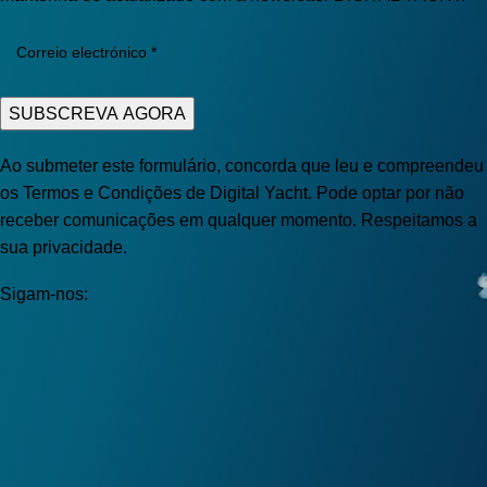
Ao submeter este formulário, concorda que leu e compreendeu
os Termos e Condições de Digital Yacht. Pode optar por não
receber comunicações em qualquer momento. Respeitamos a
sua privacidade.
Sigam-nos: