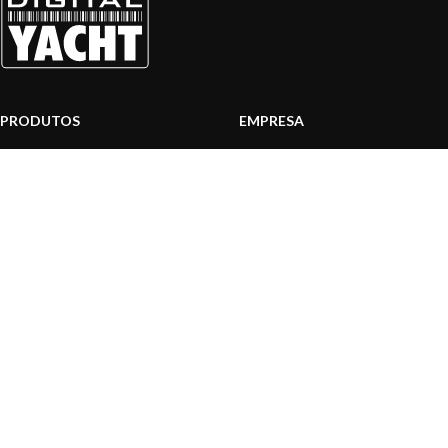
PRODUTOS
EMPRESA
Sistemas AIS
Sobre nós
Internet a bordo
Área Profissionais
Instrumentos de Navegação
Nossos produtos
Interface NMEA
Fundação
PC a bordo
Notícias
Navegação portátil
Contactar-nos
BLOG
INFORMAÇÃO
Notícias gerais
Centro de Apoio