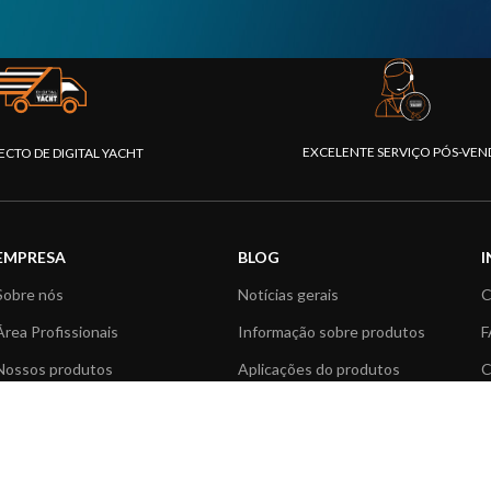
EXCELENTE SERVIÇO PÓS-VEN
ECTO DE DIGITAL YACHT
EMPRESA
BLOG
Sobre nós
Notícias gerais
C
Área Profissionais
Informação sobre produtos
F
Nossos produtos
Aplicações do produtos
C
Fundação
Artigos Técnicos
V
Notícias
R
Contactar-nos