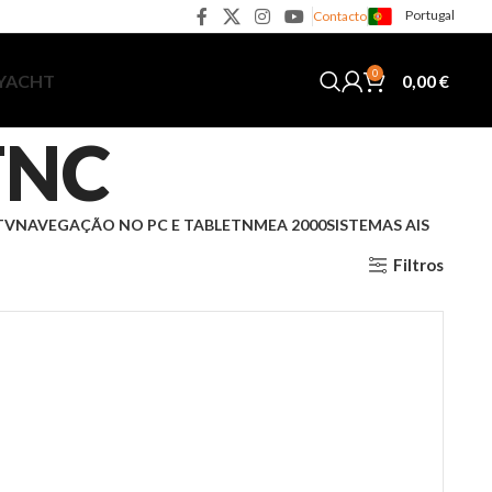
Portugal
Contacto
0
0,00
€
 YACHT
TNC
TV
NAVEGAÇÃO NO PC E TABLET
NMEA 2000
SISTEMAS AIS
Filtros