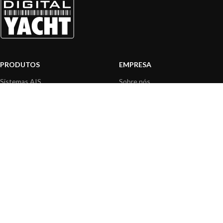
PRODUTOS
EMPRESA
Sistemas AIS
Sobre nós
Internet a bordo
Área Profissionais
Instrumentos de Navegação
Nossos produtos
Interface NMEA
Fundação
PC a bordo
Notícias
Navegação portátil
Contactar-nos
BLOG
INFORMAÇÃO
Notícias gerais
Centro de Apoio