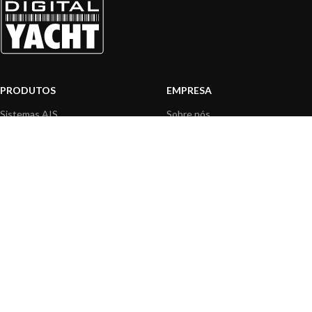
PRODUTOS
EMPRESA
Sistemas AIS
Sobre nós
Internet a bordo
Área Profissionais
Instrumentos de Navegação
Nossos produtos
Interface NMEA
Fundação
PC a bordo
Notícias
Navegação portátil
Contactar-nos
BLOG
INFORMAÇÃO
Notícias gerais
Centro de Apoio