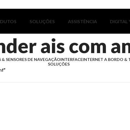
ODUTOS
SOLUÇÕES
ASSISTÊNCIA
DIGITAL
nder ais com a
 & SENSORES DE NAVEGAÇÃO
INTERFACE
INTERNET A BORDO & 
SOLUÇÕES
hf”