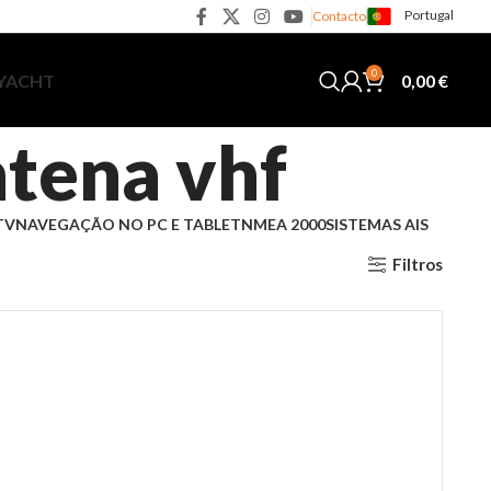
Portugal
Contacto
0
0,00
€
 YACHT
ntena vhf
TV
NAVEGAÇÃO NO PC E TABLET
NMEA 2000
SISTEMAS AIS
Filtros