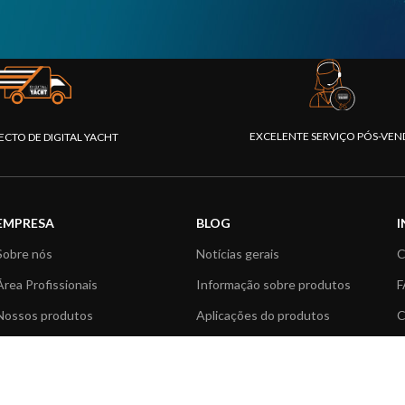
EXCELENTE SERVIÇO PÓS-VEN
ECTO DE DIGITAL YACHT
EMPRESA
BLOG
Sobre nós
Notícias gerais
C
Área Profissionais
Informação sobre produtos
F
Nossos produtos
Aplicações do produtos
C
Fundação
Artigos Técnicos
V
Notícias
R