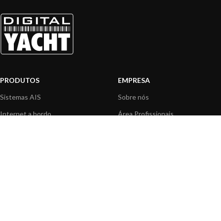
PRODUTOS
EMPRESA
Sistemas AIS
Sobre nós
Internet a bordo
Área Profissionais
Instrumentos de Navegação
Nossos produtos
Interface NMEA
Fundação
PC a bordo
Notícias
Navegação portátil
Contactar-nos
BLOG
INFORMAÇÃO