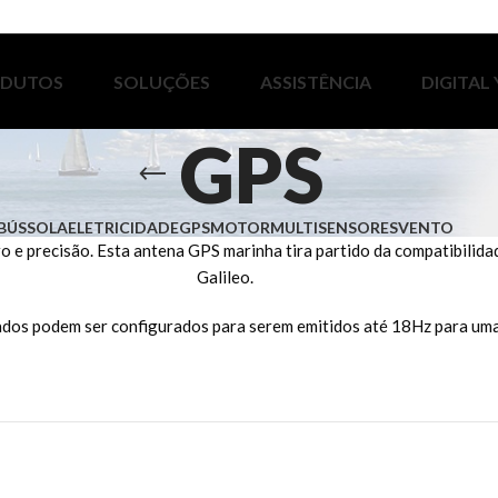
ODUTOS
SOLUÇÕES
ASSISTÊNCIA
DIGITAL
GPS
BÚSSOLA
ELETRICIDADE
GPS
MOTOR
MULTISENSORES
VENTO
e precisão. Esta antena GPS marinha tira partido da compatibilidad
Galileo.
ados podem ser configurados para serem emitidos até 18Hz para uma