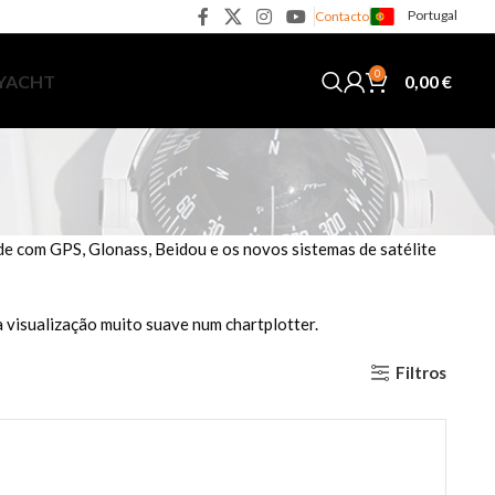
Portugal
Contacto
0
0,00
€
 YACHT
e com GPS, Glonass, Beidou e os novos sistemas de satélite
 visualização muito suave num chartplotter.
Filtros